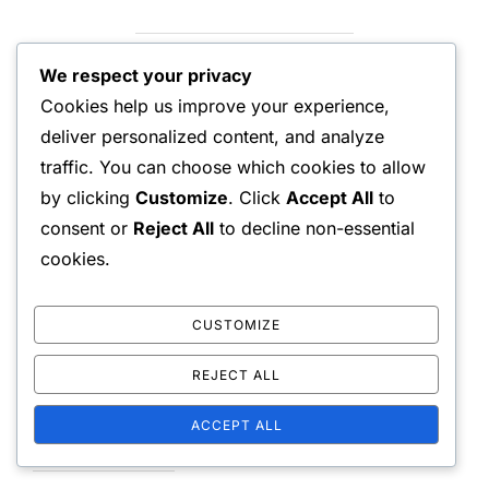
We respect your privacy
POST AUTHOR
Cookies help us improve your experience,
deliver personalized content, and analyze
traffic. You can choose which cookies to allow
WRITTEN BY
by clicking
Customize
. Click
Accept All
to
consent or
Reject All
to decline non-essential
Erik Lund
cookies.
CUSTOMIZE
REJECT ALL
LEAVE A COMMENT
ACCEPT ALL