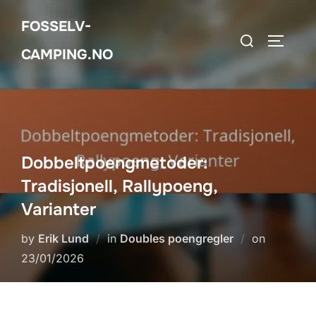
Skip
FOSSELV-
to
Search
TOGGLE
content
CAMPING.NO
for:
Dobbeltpoengmetoder:
Tradisjonell, Rallypoeng,
Varianter
Posted
by
Erik Lund
in
Doubles poengregler
on
on
23/01/2026